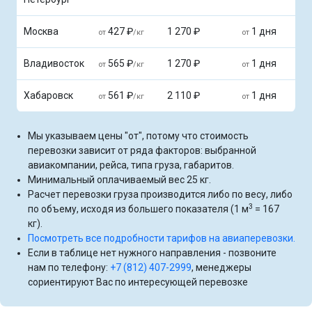
Москва
427 ₽
1 270 ₽
1 дня
от
/кг
от
Владивосток
565 ₽
1 270 ₽
1 дня
от
/кг
от
Хабаровск
561 ₽
2 110 ₽
1 дня
от
/кг
от
Мы указываем цены "от", потому что стоимость
перевозки зависит от ряда факторов: выбранной
авиакомпании, рейса, типа груза, габаритов.
Минимальный оплачиваемый вес 25 кг.
Расчет перевозки груза производится либо по весу, либо
3
по объему, исходя из большего показателя (1 м
= 167
кг).
Посмотреть все подробности тарифов на авиаперевозки.
Если в таблице нет нужного направления - позвоните
нам по телефону:
+7 (812) 407-2999
, менеджеры
сориентируют Вас по интересующей перевозке