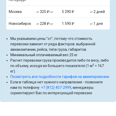
Москва
325 ₽
5 290 ₽
2 дней
от
/кг
от
Новосибирск
228 ₽
1 590 ₽
1 дня
от
/кг
от
Мы указываем цены "от", потому что стоимость
перевозки зависит от ряда факторов: выбранной
авиакомпании, рейса, типа груза, габаритов.
Минимальный оплачиваемый вес 25 кг.
Расчет перевозки груза производится либо по весу, либо
3
по объему, исходя из большего показателя (1 м
= 167
кг).
Посмотреть все подробности тарифов на авиаперевозки.
Если в таблице нет нужного направления - позвоните
нам по телефону:
+7 (812) 407-2999
, менеджеры
сориентируют Вас по интересующей перевозке