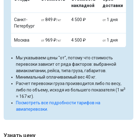
накладной
доставки
Санкт-
849 ₽
4 500 ₽
1 дня
от
/кг
от
Петербург
Москва
969 ₽
4 500 ₽
1 дня
от
/кг
от
Мы указываем цены "от", потому что стоимость
перевозки зависит от ряда факторов: выбранной
авиакомпании, рейса, типа груза, габаритов.
Минимальный оплачиваемый вес 40 кг.
Расчет перевозки груза производится либо по весу,
3
либо по объему, исходя из большего показателя (1 м
= 167 кг).
Посмотреть все подробности тарифов на
авиаперевозки.
Узнать цену